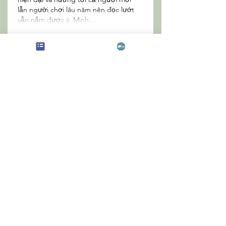
lẫn người chơi lâu năm nên đọc lướt 
vẫn nắm được ý. Mình…
Show More
Like
Reply
Guest
Jun 22
rophim
 hôm trước thấy mọi người 
share hoài nên mình vào thử cho biết. 
Mình không kiểu soi kỹ nội dung hay 
chấm điểm phim, chủ yếu xem trải 
nghiệm dùng có ổn không thôi. Vừa 
mở trang lên là thấy danh sách phim 
hiện ra khá nhanh, không bị mấy hiệu 
ứng rườm rà che mất phần chính nên 
cảm giác đỡ khó chịu. Lướt một vòng 
thấy bố cục gọn, chữ không bị dồn 
dập, nhìn là biết…