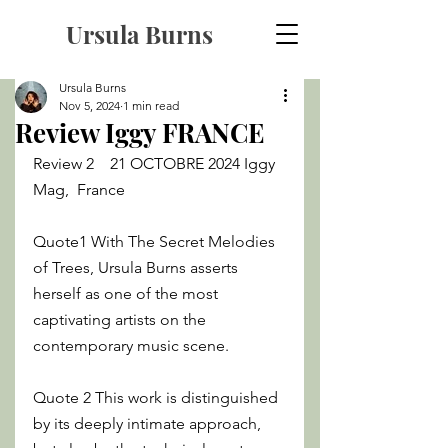
Ursula Burns
Ursula Burns
Nov 5, 2024
1 min read
Review Iggy FRANCE
Review 2    
21 OCTOBRE 2024 Iggy 
Mag,  France
Quote1 
With The Secret Melodies 
of Trees, Ursula Burns asserts 
herself as one of the most 
captivating artists on the 
contemporary music scene.
Quote 2 This work is distinguished 
by its deeply intimate approach, 