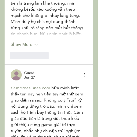
tiên là trang làm khá thoáng, nhìn 
không bị rối, kéo xuống vẫn theo 
mạch chứ không bị nhảy lung tung. 
Mình để ý họ chia nội dung thành 
từng khối rõ ràng nên mắt bắt thông 
tin nhanh hơn, kiểu nhìn phát là biết…
Show More
Like
Reply
Guest
Jun 27
siempreeslunes.com
 bữa mình lướt 
thấy tên này nên tiện tay mở thử xem 
giao diện ra sao. Không có ý “soi” kỹ 
nội dung từng trò đâu, mình chỉ xem 
cách họ trình bày thông tin thôi. Cảm 
giác đầu tiên là trang viết theo kiểu 
giới thiệu cổng game giải trí trực 
tuyến, nhắc nhẹ chuyện trải nghiệm 
hiện đại và hướng tới cả người mới 