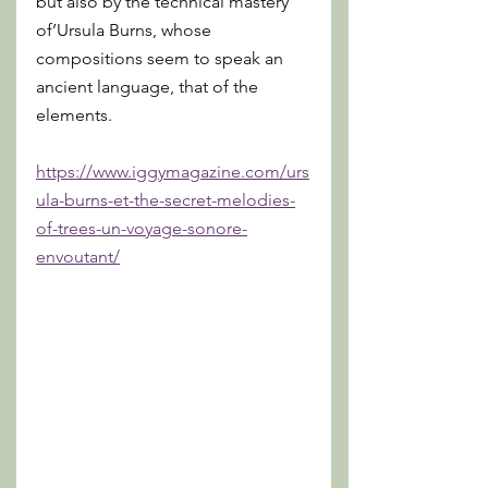
but also by the technical mastery 
of’Ursula Burns, whose 
compositions seem to speak an 
ancient language, that of the 
elements.
https://www.iggymagazine.com/urs
ula-burns-et-the-secret-melodies-
of-trees-un-voyage-sonore-
envoutant/