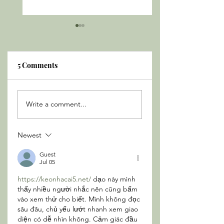
5 Comments
“A captivating sound
“A transcendent 
Write a comment...
journey” - InfoMusic
of art” -
(FRANCE) Review
EuphonyBlognet
(USA) Review
Newest
Guest
Jul 05
https://keonhacai5.net/
 dạo này mình 
thấy nhiều người nhắc nên cũng bấm 
vào xem thử cho biết. Mình không đọc 
sâu đâu, chủ yếu lướt nhanh xem giao 
diện có dễ nhìn không. Cảm giác đầu 